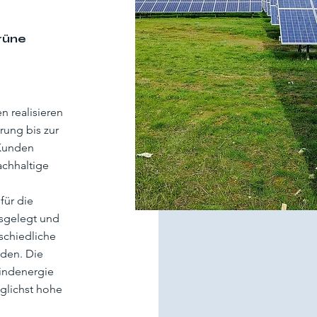
grüne
n realisieren
rung bis zur
 Kunden
chhaltige
für die
sgelegt und
schiedliche
rden. Die
indenergie
öglichst hohe