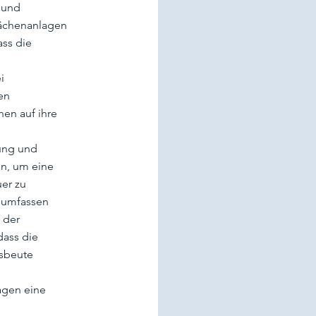
 und
flächenanlagen
ass die
i
en
en auf ihre
ung und
an, um eine
er zu
n umfassen
 der
dass die
sbeute
agen eine